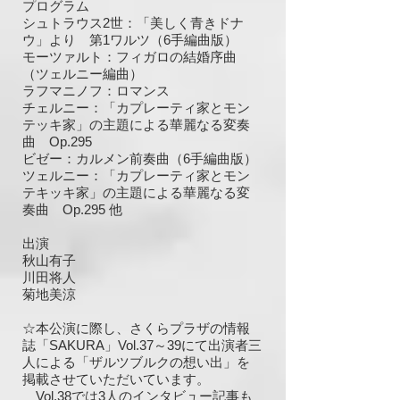
プログラム
シュトラウス2世：「美しく青きドナ
ウ」より 第1ワルツ（6手編曲版）
モーツァルト：フィガロの結婚序曲
（ツェルニー編曲）
ラフマニノフ：ロマンス
チェルニー
：「カプレーティ家とモン
テッキ家」の主題による華麗なる変奏
曲 Op.295
ビゼー：カルメン前奏曲（6手編曲版）
ツェルニー：「カプレーティ家とモン
テキッキ家」の主題による華麗なる変
奏曲 Op.295 他
出演
秋山有子
川田将人
菊地美涼
☆本公演に際し、さくらプラザの情報
誌「SAKURA」Vol.37～39にて出演者三
人による「ザルツブルクの想い出」を
掲載させていただいています。
Vol.38では3人のインタビュー記事も