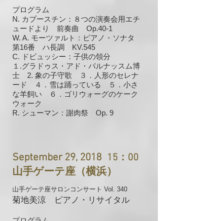
プログラム
N. カプースチン：８つの演奏会用エチ
ュードより 前奏曲 Op.40-1
W. A. モーツァルト：ピアノ・ソナタ
第16番 ハ長調 KV.545
C. ドビュッシー：子供の領分
１.
グラドゥス・アド・パルナッスム博
2.
士
象の子守歌 ３．人形のセレナ
ード ４．雪は踊っている ５．小さ
な羊飼い ６．ゴリウォーグのケーク
ウォーク
R. シューマン：謝肉祭 Op. 9
September 29, 2018
15：00
山手ゲーテ座（横浜）
山手ゲーテ座サロンコンサート Vol. 340
菊地美涼 ピアノ・リサイタル
プログラム