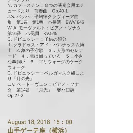
N. カプースチン：８つの演奏会用エチ
ュードより 前奏曲 Op.40-1
J.S. バッハ：平均律クラヴィーア曲
集 第1巻 第1番 ハ長調 BWV 846
W. A. モーツァルト：ピアノ・ソナタ
第16番 ハ長調 KV.545
C. ドビュッシー：子供の領分
１.
グラドゥス・アド・パルナッスム博
2.
士
象の子守歌 ３．人形のセレナ
ード ４．雪は踊っている ５．小さ
な羊飼い ６．ゴリウォーグのケーク
ウォーク
C.
ドビュッシー：ベルガマスク組曲よ
り「月の光」
L. v. ベートーヴェン：ピアノ・ソナ
タ 第14番 「月光」 嬰ハ短調
Op.27-2
August 18, 2018
15：00
山手ゲーテ座（横浜）