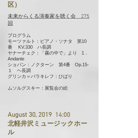
区）
未来からくる演奏家を聴く会 275
回
プログラム
モーツァルト：ピアノ・ソナタ 第10
番 KV.330 ハ長調
​ヤナーチェク：「霧の中で」より 1．
Andante
ショパン：ノクターン 第4番
Op.15-
１ ヘ長調
グリンカ＝バラキレフ：ひばり
ムソルグスキー：展覧会の絵
August 30, 2019
14:00
北軽井沢ミュージックホー
ル