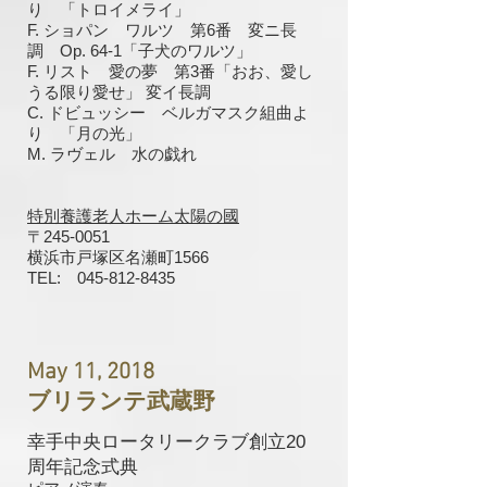
り 「トロイメライ」
F. ショパン ワルツ 第6番 変ニ長
調 Op. 64-1「子犬のワルツ」
F. リスト 愛の夢 第3番「おお、愛し
うる限り愛せ」 変イ長調
C. ドビュッシー ベルガマスク組曲よ
り 「月の光」
M. ラヴェル 水の戯れ
特別養護老人ホーム太陽の國
〒245-0051
横浜市戸塚区名瀬町1566
TEL: 045-812-8435
May 11, 2018
ブリランテ武蔵野
幸手中央ロータリークラブ創立20
周年記念式典