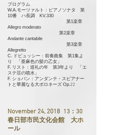
プログラム
W.A.モーツァルト：ピアノソナタ 第
10番 ハ長調 KV.330
第1楽章
Allegro moderato
第2楽章
Andante cantabile
第3楽章
Allegretto
C. ドビュッシー：前奏曲集 第1集よ
り 「亜麻色の髪の乙女」
F. リスト：巡礼の年 第3年より 「エ
ステ荘の噴水」
F. ショパン：アンダンテ・スピアナー
トと華麗なる大ポロネーズ Op.
22
November 24, 2018
13：30
春日部市民文化会館 大ホ
ール