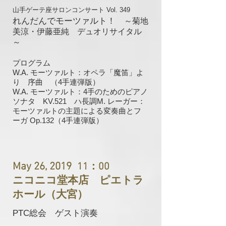
山手ゲーテ座サロンコンサート Vol. 349
れんだんでモーツァルト！
～菊地
美涼・伊藤亜純 デュオリサイタル
～
プログラム
W.A. モーツァルト：オペラ「魔笛」よ
り 序曲 （4手連弾版）
W.A. モーツァルト：4手のためのピアノ
ソナタ KV.521 ハ長調
M. レーガー：
モーツァルトの主題による変奏曲とフ
ーガ Op.132（4手連弾版）
May 26, 2019
11：00
ニコニコ堂本店 ピエトラ
ホール（大宮）
PTC総会 ゲスト演奏