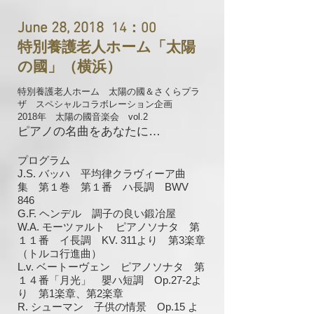
June 28, 2018
14：00
特別養護老人ホーム「太陽
の國」（横浜）
特別養護老人ホーム 太陽の國＆さくらプラ
ザ スペシャルコラボレーション企画
2018年 太陽の國音楽会 vol.2
ピアノの名曲をあなたに…
プログラム
J.S. バッハ 平均律クラヴィーア曲
集 第１巻 第１番 ハ長調 BWV
846
G.F. ヘンデル 調子の良い鍛冶屋
W.A. モーツァルト ピアノソナタ 第
１１番 イ長調 KV. 311より 第3楽章
（トルコ行進曲）
L.v. ベートーヴェン ピアノソナタ 第
１４番「月光」 嬰ハ短調 Op.27-2よ
り 第1楽章
、第2楽章
R. シューマン 子供の情景 Op.15 よ