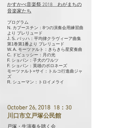
かすかべ音楽祭 2018
わがまちの
音楽家たち
プログラム
N. カプースチン：8つの演奏会用練習曲
より プレリュード
J. S. バッハ：平均律クラヴィーア曲集
第1巻第1番より プレリュード
W. A. モーツァルト：きらきら星変奏曲
C. ドビュッシー：月の光
F. ショパン：子犬のワルツ
F. ショパン：英雄のポロネーズ
モーツァルト=サイ：トルコ行進曲ジャ
ズ
R. シューマン：トロイメライ
October 26, 2018
18：30
川口市立戸塚公民館
戸塚・生演奏を聴く会