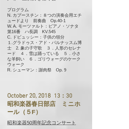
プログラム
N. カプースチン：８つの演奏会用エチ
ュードより 前奏曲 Op.40-1
W. A. モーツァルト：ピアノ・ソナタ
第16番 ハ長調 KV.545
C. ドビュッシー：子供の領分
１.
グラドゥス・アド・パルナッスム博
2.
士
象の子守歌 ３．人形のセレナ
ード ４．雪は踊っている ５．小さ
な羊飼い ６．ゴリウォーグのケーク
ウォーク
R. シューマン：謝肉祭 Op. 9
October 20, 2018
13：30
昭和楽器春日部店 ミニホ
ール（５F）
昭和楽器50周年記念コンサート