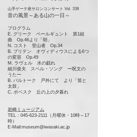
山手ゲーテ座サロンコンサート Vol. 338
音の風景～ある山の一日～
プログラム
E. グリーク ペールギュント 第1組
曲 Op.46より「朝」
N. コスト 登山者 Op.34
B. ブリテン オヴィディウスによる6つ
の変容 Op.49
M. ラヴェル
水の戯れ
細川俊夫 スペル・ソング ー呪文の
うたー
B. バルトーク 戸外にて より「笛と
太鼓」
C. ボベスク 丘の上の夕暮れ
岩崎ミュージアム
TEL：045-623-2111
（月曜休・10時～17
時）
E-Mail:museum@iwasaki.ac.jp