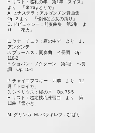
F. リスト：巡礼の年 第1年「スイス」
より 「泉のほとりで」
A. ヒナステラ：アルゼンチン舞曲集
Op. 2
より 「優雅な乙女の踊り」
C. ドビュッシー：前奏曲集 第2集 よ
り 「花火」
L. ヤナーチェク：霧の中で より 1．
アンダンテ
J. ブラームス：間奏曲 イ長調 Op.
118-2
F. ショパン：ノクターン 第4番 ヘ長
調 Op. 15-1
P. チャイコフスキー：四季 より 12
月「トロイカ」
J. シベリウス：樅の木 Op. 75-5
F. リスト：超絶技巧練習曲 より 第
12曲「雪かき」
M. グリンカ
​=M. バラキレフ：ひばり