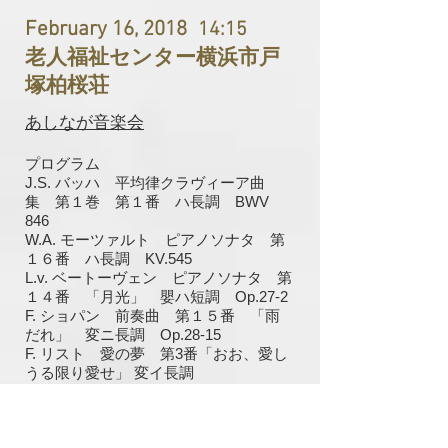
February 16, 2018
14:15
老人福祉センター横浜市戸
塚柏桜荘
あしなが音楽会
プログラム
J.S. バッハ 平均律クラヴィーア曲
集 第１巻 第１番 ハ長調 BWV
846
W.A. モーツァルト ピアノソナタ 第
１６番 ハ長調 KV.545
L.v. ベートーヴェン ピアノソナタ 第
１４番 「月光」 嬰ハ短調 Op.27-2
F. ショパン 前奏曲 第１５番 「雨
だれ」 変ニ長調 Op.28-15
F. リスト 愛の夢 第3番「おお、愛し
うる限り愛せ」 変イ長調
C. ドビュッシー ベルガマスク組曲よ
り 「月の光」
M. ラヴェル 水の戯れ